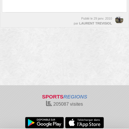
Publié le
29 janv. 2010
par
LAURENT TREVISIOL
SPORTS
REGIONS
205087
visites