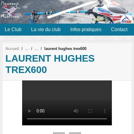
Panneau de gestion des cookies
Le Club
La vie du club
Infos pratiques
Contact
Accueil
laurent hughes trex600
LAURENT HUGHES
TREX600