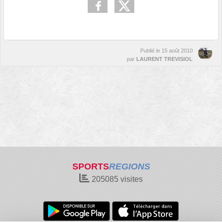
Publié le
15 août 2010
par
LAURENT TREVISIOL
SPORTS
REGIONS
205085
visites